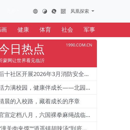
更多
FHTS.CN
凤凰云全球互联网
凤凰探索
书画
健康
体育
社会
军事
今日热点
1990.COM.CN
沂蒙网让世界看见临沂
后十社区开展2026年3月消防安全演练活动
活力满校园，健康伴成长——北园路小学一二年级体质训练纪实
清晨的入校路，藏着成长的序章
官宣定档八月，六国裸拳麻绳战临沂巅峰对决！2026铁拳武风·红韵临沂国际巅峰搏击赛新闻发布会举行
“潼关肉夹馍”“逍遥镇胡辣汤”到底还能不能用？官方回