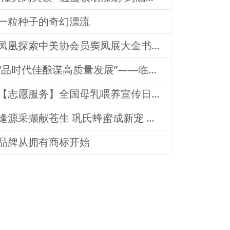
一粒种子的奇幻漂流
凤凰探索中美协会员窦凤展大金书画集绘就艺术传奇
“品时代佳酿谋高质量发展”——临沂老区高质量发展论坛暨贵州茅台酒（精品）主题活动圆满落幕
【志愿服务】全国母乳喂养宣传日：山东医专附属医院志愿者深入社区宣传母乳喂养健康知识
逢源采撷献苍生 巩氏蜂蜜成新宠 和善润物品牌就 养怡之福在沂蒙
品牌从拥有商标开始