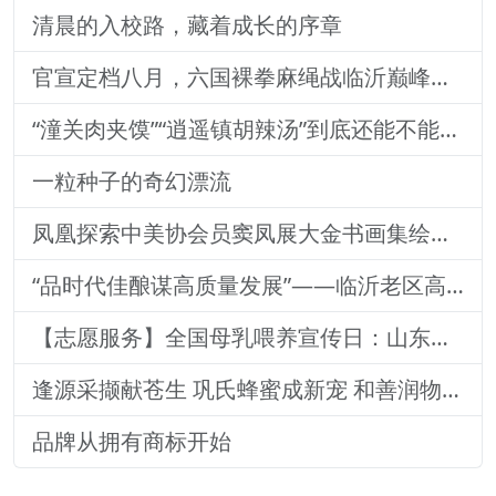
清晨的入校路，藏着成长的序章
官宣定档八月，六国裸拳麻绳战临沂巅峰对决！2026铁拳武风·红韵临沂国际巅峰搏击赛新闻发布会举行
“潼关肉夹馍”“逍遥镇胡辣汤”到底还能不能用？官方回
一粒种子的奇幻漂流
凤凰探索中美协会员窦凤展大金书画集绘就艺术传奇
“品时代佳酿谋高质量发展”——临沂老区高质量发展论坛暨贵州茅台酒（精品）主题活动圆满落幕
【志愿服务】全国母乳喂养宣传日：山东医专附属医院志愿者深入社区宣传母乳喂养健康知识
逢源采撷献苍生 巩氏蜂蜜成新宠 和善润物品牌就 养怡之福在沂蒙
品牌从拥有商标开始