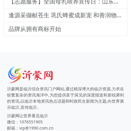
【志愿服务】全国母乳喂养宣传日：山东医专附属医院志愿者深入社区宣传母乳喂养健康知识
逢源采撷献苍生 巩氏蜂蜜成新宠 和善润物品牌就 养怡之福在沂蒙
品牌从拥有商标开始
沂蒙网是临沂综合资讯门户网站,通过精深博大的临沂资源,力求在
纷繁复杂的资讯海洋中,为您提供富于洞见的深度报道和新锐犀利
的资讯,以临沂本地资讯热点话题和时政民生新闻为主题,向世界展
示临沂,宣传临沂。
沂蒙网让世界看见临沂
微信：1076551905
邮箱：vip@1990.com.cn