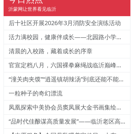
沂蒙网让世界看见临沂
后十社区开展2026年3月消防安全演练活动
活力满校园，健康伴成长——北园路小学一二年级体质训练纪实
清晨的入校路，藏着成长的序章
官宣定档八月，六国裸拳麻绳战临沂巅峰对决！2026铁拳武风·红韵临沂国际巅峰搏击赛新闻发布会举行
“潼关肉夹馍”“逍遥镇胡辣汤”到底还能不能用？官方回
一粒种子的奇幻漂流
凤凰探索中美协会员窦凤展大金书画集绘就艺术传奇
“品时代佳酿谋高质量发展”——临沂老区高质量发展论坛暨贵州茅台酒（精品）主题活动圆满落幕