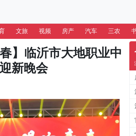
育
文旅
视频
房产
汽车
三农
青春】临沂市大地职业中
年迎新晚会