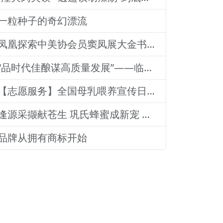
一粒种子的奇幻漂流
凤凰探索中美协会员窦凤展大金书画集绘就艺术传奇
“品时代佳酿谋高质量发展”——临沂老区高质量发展论坛暨贵州茅台酒（精品）主题活动圆满落幕
【志愿服务】全国母乳喂养宣传日：山东医专附属医院志愿者深入社区宣传母乳喂养健康知识
逢源采撷献苍生 巩氏蜂蜜成新宠 和善润物品牌就 养怡之福在沂蒙
品牌从拥有商标开始