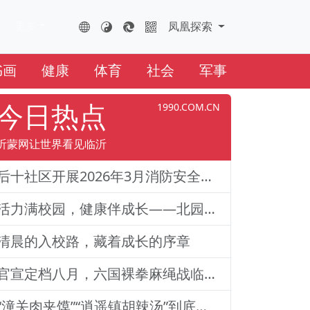
更多
FHTS.CN
凤凰云全球互联网
凤凰探索
书画
健康
体育
社会
军事
今日热点
1990.COM.CN
沂蒙网让世界看见临沂
后十社区开展2026年3月消防安全演练活动
活力满校园，健康伴成长——北园路小学一二年级体质训练纪实
清晨的入校路，藏着成长的序章
官宣定档八月，六国裸拳麻绳战临沂巅峰对决！2026铁拳武风·红韵临沂国际巅峰搏击赛新闻发布会举行
“潼关肉夹馍”“逍遥镇胡辣汤”到底还能不能用？官方回