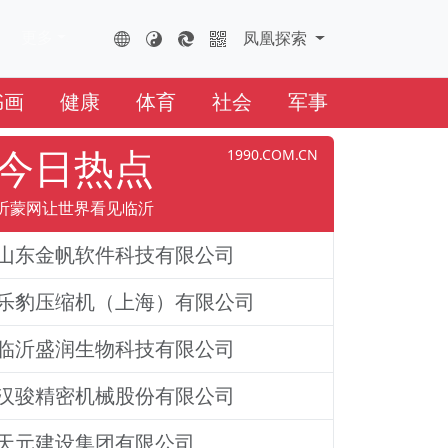
更多
FHTS.CN
凤凰云全球互联网
凤凰探索
书画
健康
体育
社会
军事
今日热点
1990.COM.CN
沂蒙网让世界看见临沂
山东金帆软件科技有限公司
乐豹压缩机（上海）有限公司
临沂盛润生物科技有限公司
汉骏精密机械股份有限公司
天元建设集团有限公司