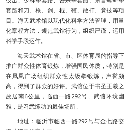
技击、少林拳套路、密宗拳套路、东晋螳螂拳
套路和刀、枪、剑、棍、鞭、散打、竟技等项
目。海天武术馆以现代化科学方法管理，用量
化章程方法，规范武馆行为，组织严谨，运用
科学手段运作。
海天武术馆在省、市、区体育局的指导下
推广群众性体育锻炼，增强国民体质，特别是
在凤凰广场组织群众性太级拳锻炼，声誉颇
高，得到了群众的好评。武馆位于书圣王羲之
故居南6公里，临西一路292号。武馆环境幽
雅，是习武练功的最佳场所。
地址：临沂市临西一路292号与金七路交