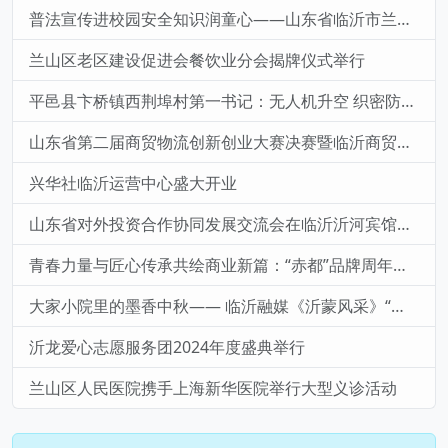
普法宣传进校园安全知识润童心——山东省临沂市兰山区兰山街道后十社区走进幼儿园开展安全宣传教育活动
兰山区老区建设促进会餐饮业分会揭牌仪式举行
平邑县卞桥镇西荆埠村第一书记：无人机升空 织密防溺水与防汛“安全网”
山东省第二届商贸物流创新创业大赛决赛暨临沂商贸物流发展报告会成功举办
兴华社临沂运营中心盛大开业
山东省对外投资合作协同发展交流会在临沂沂河宾馆隆重举行
青春力量与匠心传承共绘商业新篇：“赤都”品牌周年庆典暨多方战略合作盛大启动
大家小院里的墨香中秋—— 临沂融媒《沂蒙风采》“大家小院” 书画笔会直播圆满举行
沂龙爱心志愿服务团2024年度盛典举行
兰山区人民医院携手上海新华医院举行大型义诊活动