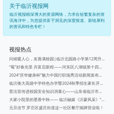
关于临沂视报网
临沂视报精深博大的资源网络，力求在纷繁复杂的资
讯海洋中，为您提供富于洞见的深度报道、新锐犀利
的资讯和特色专栏！
视报热点
问候暖人心，友善满校园|临沂北园路小学第12周升旗仪式
“莓”好春光里 共富启新程——河东区八湖镇第十四届草莓文化旅游节开幕啦！
2024“庆华健身杯”魅力中国行职场秀活动新闻发布会在临沂举行
临沂衡大高级中学特色办学暨2024秋季招生家长开放日活动成功举办
普法宣传进校园安全知识润童心——山东省临沂市兰山区兰山街道后十社区走进幼儿园开展安全宣传教育活动
大家小院里的墨香中秋—— 临沂融媒《沂蒙风采》“大家小院” 书画笔会直播圆满举行
元旦佳节 罗庄区盛庄街道这一社区餐厅揭牌营业啦！