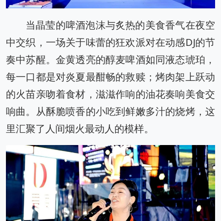
当晶莹的啤酒泡沫与炙热的美食香气在夜空
中交织，一场关于味蕾的狂欢派对在动感DJ的节
奏中苏醒。金黄透亮的醇麦啤酒如同液态琥珀，
每一口都是对炎夏最酣畅的救赎；烤肉架上跃动
的火苗亲吻着食材，滋滋作响的油花奏响美食交
响曲。从酥脆喷香的小吃到鲜嫩多汁的烧烤，这
里汇聚了人间烟火最动人的模样。