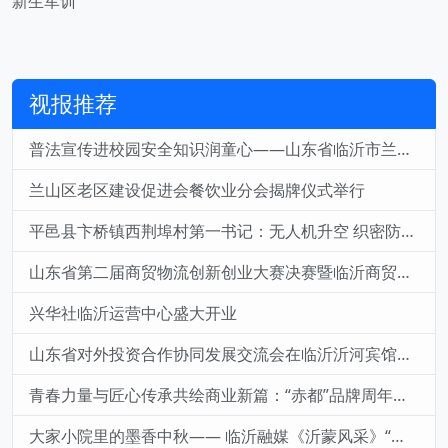
新生军训
视报推荐
普法宣传进校园安全知识润童心——山东省临沂市兰山区兰山街道后十社区走进幼儿园开展安全宣传教育活动
兰山区老区建设促进会餐饮业分会揭牌仪式举行
平邑县卞桥镇西荆埠村第一书记：无人机升空 织密防溺水与防汛“安全网”
山东省第二届商贸物流创新创业大赛决赛暨临沂商贸物流发展报告会成功举办
兴华社临沂运营中心盛大开业
山东省对外投资合作协同发展交流会在临沂沂河宾馆隆重举行
青春力量与匠心传承共绘商业新篇：“赤都”品牌周年庆典暨多方战略合作盛大启动
大家小院里的墨香中秋—— 临沂融媒《沂蒙风采》“大家小院” 书画笔会直播圆满举行