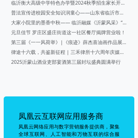
临沂衡大高级中学特色办学暨2024秋季招生家长开放日活动成功举办
普法宣传进校园安全知识润童心——山东省临沂市兰山区兰山街道后十社区走进幼儿园开展安全宣传教育活动
大家小院里的墨香中秋—— 临沂融媒《沂蒙风采》“大家小院” 书画笔会直播圆满举行
元旦佳节 罗庄区盛庄街道这一社区餐厅揭牌营业啦！
第三届《一一风荷举》|《痕迹》薛杰喜油画作品展在临沂美术馆开幕
律途十六载，共鉴新征程 | 三禾律所十六周年庆媒体见面会圆满举办
2025沂蒙山酒业吏部宴酒第三届封坛盛典圆满举行
凤凰云互联网应用服务商
凤凰云网络应用与数字营销服务提供商，聚集
全球互联网、人工智能和万物互联的综合服