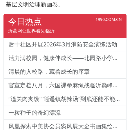
基层文明治理新画卷。
今日热点
1990.COM.CN
沂蒙网让世界看见临沂
后十社区开展2026年3月消防安全演练活动
活力满校园，健康伴成长——北园路小学一二年级体质训练纪实
清晨的入校路，藏着成长的序章
官宣定档八月，六国裸拳麻绳战临沂巅峰对决！2026铁拳武风·红韵临沂国际巅峰搏击赛新闻发布会举行
“潼关肉夹馍”“逍遥镇胡辣汤”到底还能不能用？官方回
一粒种子的奇幻漂流
凤凰探索中美协会员窦凤展大金书画集绘就艺术传奇