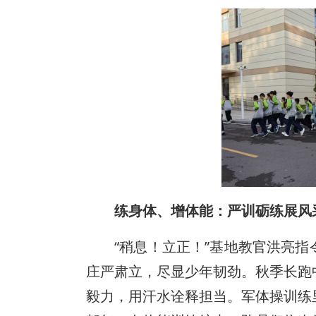
练身体、增体能：严训砺练展风
“稍息！立正！”基地教官洪亮
庄严肃立，尽显少年韧劲。秋季长跑
毅力，用汗水诠释担当。军体操训练