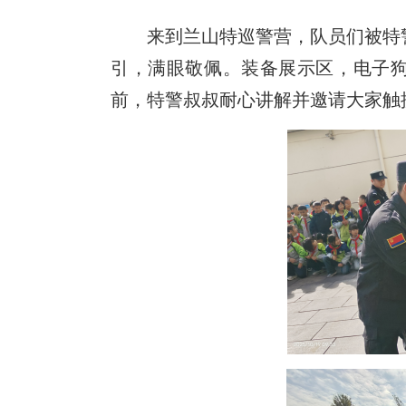
来到兰山特巡警营，队员们被特
引，满眼敬佩。装备展示区，电子
前，特警叔叔耐心讲解并邀请大家触