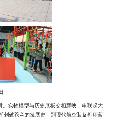
田
开讲。实物模型与历史展板交相辉映，串联起大
弹刺破苍穹的发展史，到现代航空装备翱翔蓝