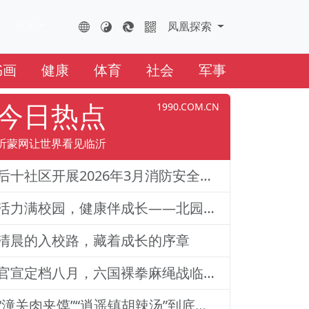
更多
FHTS.CN
凤凰云全球互联网
凤凰探索
书画
健康
体育
社会
军事
今日热点
1990.COM.CN
沂蒙网让世界看见临沂
后十社区开展2026年3月消防安全演练活动
活力满校园，健康伴成长——北园路小学一二年级体质训练纪实
清晨的入校路，藏着成长的序章
官宣定档八月，六国裸拳麻绳战临沂巅峰对决！2026铁拳武风·红韵临沂国际巅峰搏击赛新闻发布会举行
“潼关肉夹馍”“逍遥镇胡辣汤”到底还能不能用？官方回