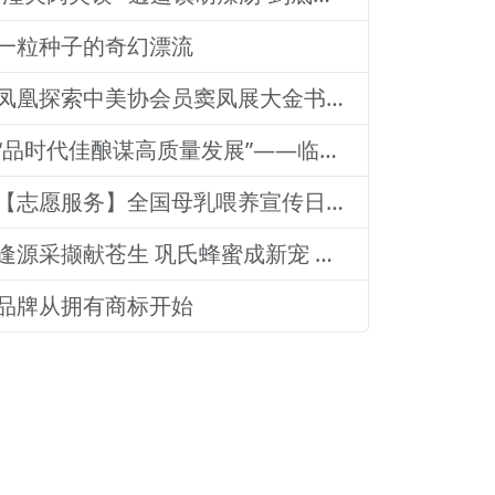
一粒种子的奇幻漂流
凤凰探索中美协会员窦凤展大金书画集绘就艺术传奇
“品时代佳酿谋高质量发展”——临沂老区高质量发展论坛暨贵州茅台酒（精品）主题活动圆满落幕
【志愿服务】全国母乳喂养宣传日：山东医专附属医院志愿者深入社区宣传母乳喂养健康知识
逢源采撷献苍生 巩氏蜂蜜成新宠 和善润物品牌就 养怡之福在沂蒙
品牌从拥有商标开始