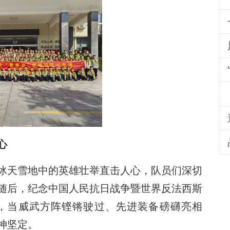
心
冰天雪地中的英雄壮举直击人心，队员们深切
随后，纪念中国人民抗日战争暨世界反法西斯
放，当威武方阵铿锵驶过、先进装备磅礴亮相
神坚定。