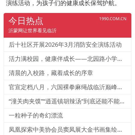
演练活动，为孩子们的健康成长保驾护航。
今日热点
1990.COM.CN
沂蒙网让世界看见临沂
后十社区开展2026年3月消防安全演练活动
活力满校园，健康伴成长——北园路小学一二年级体质训练纪实
清晨的入校路，藏着成长的序章
官宣定档八月，六国裸拳麻绳战临沂巅峰对决！2026铁拳武风·红韵临沂国际巅峰搏击赛新闻发布会举行
“潼关肉夹馍”“逍遥镇胡辣汤”到底还能不能用？官方回
一粒种子的奇幻漂流
凤凰探索中美协会员窦凤展大金书画集绘就艺术传奇