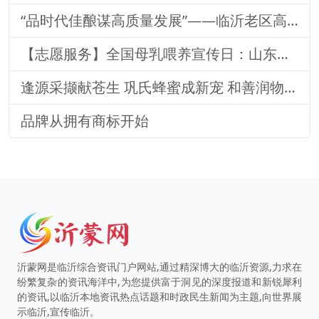
“品时代佳酿谋高质量发展”——临沂老区高质量发展论坛暨贵州茅台酒（精品）主题活动圆满落幕
【志愿服务】全国母乳喂养宣传日：山东医专附属医院志愿者深入社区宣传母乳喂养健康知识
逢源采撷献苍生 巩氏蜂蜜成新宠 和善润物品牌就 养怡之福在沂蒙
品牌从拥有商标开始
沂蒙网是临沂综合资讯门户网站,通过精深博大的临沂资源,力求在
纷繁复杂的资讯海洋中,为您提供富于洞见的深度报道和新锐犀利
的资讯,以临沂本地资讯热点话题和时政民生新闻为主题,向世界展
示临沂,宣传临沂。