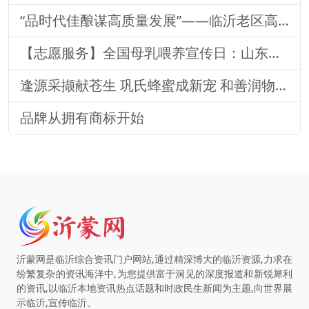
“品时代佳酿谋高质量发展”——临沂老区高质量发展论坛暨贵州茅台酒（精品）主题活动圆满落幕
【志愿服务】全国母乳喂养宣传日：山东医专附属医院志愿者深入社区宣传母乳喂养健康知识
逢源采撷献苍生 巩氏蜂蜜成新宠 和善润物品牌就 养怡之福在沂蒙
品牌从拥有商标开始
沂蒙网是临沂综合资讯门户网站,通过精深博大的临沂资源,力求在
纷繁复杂的资讯海洋中,为您提供富于洞见的深度报道和新锐犀利
的资讯,以临沂本地资讯热点话题和时政民生新闻为主题,向世界展
示临沂,宣传临沂。