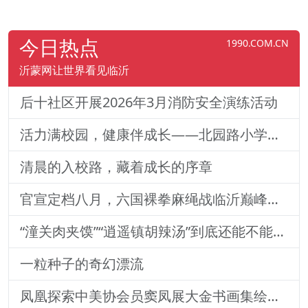
今日热点
1990.COM.CN
沂蒙网让世界看见临沂
后十社区开展2026年3月消防安全演练活动
活力满校园，健康伴成长——北园路小学一二年级体质训练纪实
清晨的入校路，藏着成长的序章
官宣定档八月，六国裸拳麻绳战临沂巅峰对决！2026铁拳武风·红韵临沂国际巅峰搏击赛新闻发布会举行
“潼关肉夹馍”“逍遥镇胡辣汤”到底还能不能用？官方回
一粒种子的奇幻漂流
凤凰探索中美协会员窦凤展大金书画集绘就艺术传奇