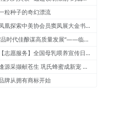
一粒种子的奇幻漂流
凤凰探索中美协会员窦凤展大金书画集绘就艺术传奇
“品时代佳酿谋高质量发展”——临沂老区高质量发展论坛暨贵州茅台酒（精品）主题活动圆满落幕
【志愿服务】全国母乳喂养宣传日：山东医专附属医院志愿者深入社区宣传母乳喂养健康知识
逢源采撷献苍生 巩氏蜂蜜成新宠 和善润物品牌就 养怡之福在沂蒙
品牌从拥有商标开始