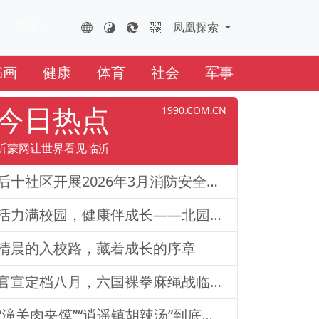
更多
FHTS.CN
凤凰云全球互联网
凤凰探索
书画
健康
体育
社会
军事
今日热点
1990.COM.CN
沂蒙网让世界看见临沂
后十社区开展2026年3月消防安全演练活动
活力满校园，健康伴成长——北园路小学一二年级体质训练纪实
清晨的入校路，藏着成长的序章
官宣定档八月，六国裸拳麻绳战临沂巅峰对决！2026铁拳武风·红韵临沂国际巅峰搏击赛新闻发布会举行
“潼关肉夹馍”“逍遥镇胡辣汤”到底还能不能用？官方回