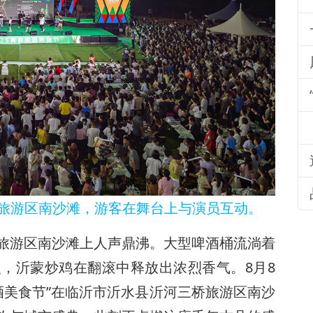
桥旅游区南沙滩，游客在舞台上与演员互动。
旅游区南沙滩上人声鼎沸。大型啤酒桶流淌着
，沂蒙炒鸡在翻滚中释放出浓烈香气。8月8
啤酒美食节”在临沂市沂水县沂河三桥旅游区南沙