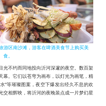
桥旅游区南沙滩，游客在啤酒美食节上购买美
食。
目光不约而同地投向沂河深邃的夜空。数百架
天幕。它们以苍穹为画布，以灯光为画笔，精
沂水”等璀璨图案，夜空下爆发出经久不息的欢
光交相辉映，将沂河的夜晚装点成一片梦幻星