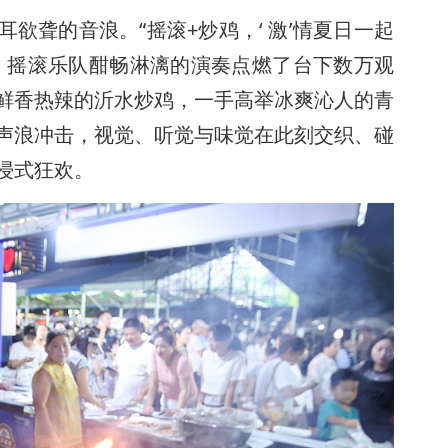
欲聋的音浪。“摇滚+炒鸡，‘ 激’情夏日一起
，摇滚乐队酣畅淋漓的演奏点燃了台下数万观
鲜香热辣的沂水炒鸡，一手高举冰爽沁人的青
声浪冲击，视觉、听觉与味觉在此刻交织、碰
浸式狂欢。