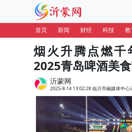
首页
新闻
财经
科技
教
烟火升腾点燃千
2025青岛啤酒美
沂蒙网
2025-8-14 13:02:28 临沂市融媒体中