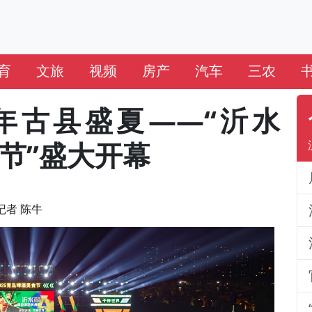
育
文旅
视频
房产
汽车
三农
年古县盛夏——“沂水
食节”盛大开幕
心记者 陈牛