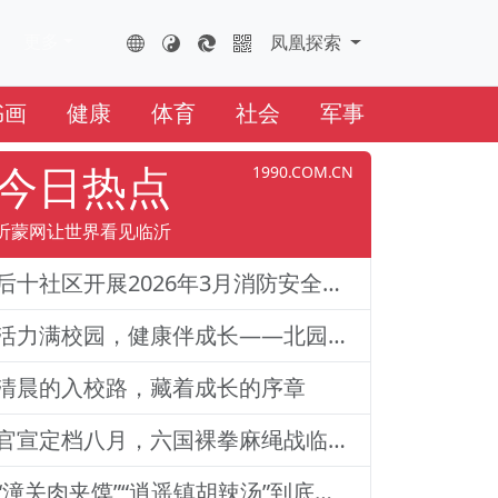
更多
FHTS.CN
凤凰云全球互联网
凤凰探索
书画
健康
体育
社会
军事
今日热点
1990.COM.CN
沂蒙网让世界看见临沂
后十社区开展2026年3月消防安全演练活动
活力满校园，健康伴成长——北园路小学一二年级体质训练纪实
清晨的入校路，藏着成长的序章
官宣定档八月，六国裸拳麻绳战临沂巅峰对决！2026铁拳武风·红韵临沂国际巅峰搏击赛新闻发布会举行
“潼关肉夹馍”“逍遥镇胡辣汤”到底还能不能用？官方回