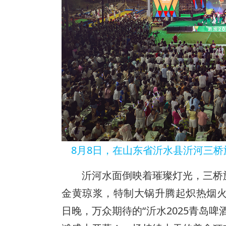
8月8日，在山东省沂水县沂河三
沂河水面倒映着璀璨灯光，三桥
金黄琼浆，特制大锅升腾起炽热烟火
日晚，万众期待的“沂水2025青岛