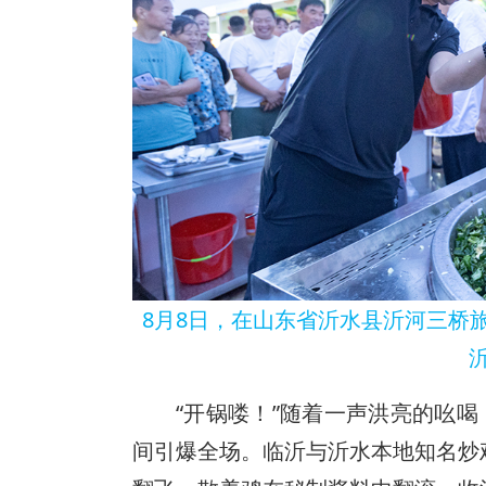
8月8日，在山东省沂水县沂河三桥
“开锅喽！”随着一声洪亮的吆喝
间引爆全场。临沂与沂水本地知名炒