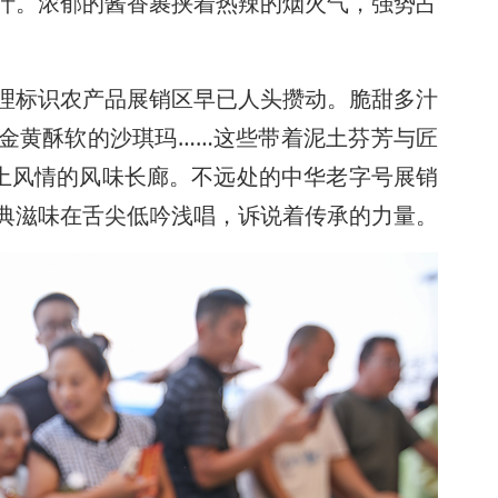
汁。浓郁的酱香裹挟着热辣的烟火气，强势占
理标识农产品展销区早已人头攒动。脆甜多汁
金黄酥软的沙琪玛……这些带着泥土芬芳与匠
本土风情的风味长廊。不远处的中华老字号展销
典滋味在舌尖低吟浅唱，诉说着传承的力量。