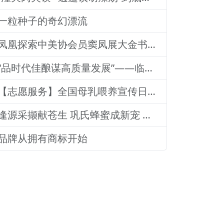
一粒种子的奇幻漂流
凤凰探索中美协会员窦凤展大金书画集绘就艺术传奇
“品时代佳酿谋高质量发展”——临沂老区高质量发展论坛暨贵州茅台酒（精品）主题活动圆满落幕
【志愿服务】全国母乳喂养宣传日：山东医专附属医院志愿者深入社区宣传母乳喂养健康知识
逢源采撷献苍生 巩氏蜂蜜成新宠 和善润物品牌就 养怡之福在沂蒙
品牌从拥有商标开始