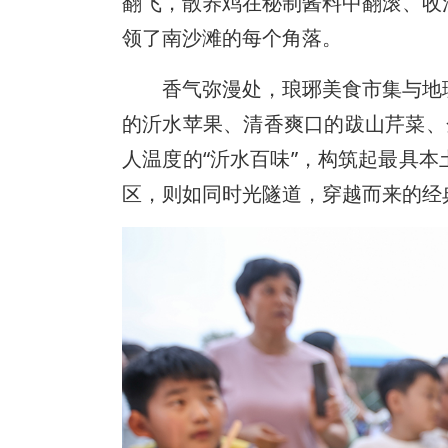
翻飞，散养鸡在秘制酱料中翻滚、收
领了南沙滩的每个角落。
香气弥漫处，琅琊美食市集与地
的沂水苹果、清香爽口的跋山芹菜、
人温度的“沂水百味”，构筑起最具
区，则如同时光隧道，穿越而来的经