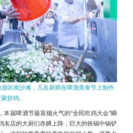
旅游区南沙滩，几名厨师在啤酒美食节上制作
沂蒙炒鸡。
，本届啤酒节最富烟火气的“全民吃鸡大会”瞬
鸡名店的大厨们赤膊上阵，巨大的铁锅中锅铲