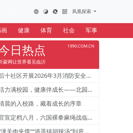
更多
FHTS.CN
凤凰云全球互联网
凤凰探索
书画
健康
体育
社会
军事
今日热点
1990.COM.CN
沂蒙网让世界看见临沂
后十社区开展2026年3月消防安全演练活动
活力满校园，健康伴成长——北园路小学一二年级体质训练纪实
清晨的入校路，藏着成长的序章
官宣定档八月，六国裸拳麻绳战临沂巅峰对决！2026铁拳武风·红韵临沂国际巅峰搏击赛新闻发布会举行
“潼关肉夹馍”“逍遥镇胡辣汤”到底还能不能用？官方回