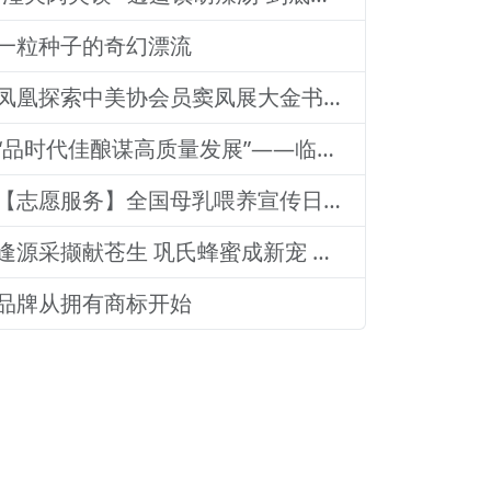
一粒种子的奇幻漂流
凤凰探索中美协会员窦凤展大金书画集绘就艺术传奇
“品时代佳酿谋高质量发展”——临沂老区高质量发展论坛暨贵州茅台酒（精品）主题活动圆满落幕
【志愿服务】全国母乳喂养宣传日：山东医专附属医院志愿者深入社区宣传母乳喂养健康知识
逢源采撷献苍生 巩氏蜂蜜成新宠 和善润物品牌就 养怡之福在沂蒙
品牌从拥有商标开始