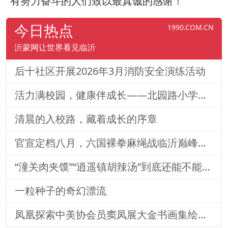
有努力奋斗的人们致以最真诚的感谢！
今日热点
1990.COM.CN
沂蒙网让世界看见临沂
后十社区开展2026年3月消防安全演练活动
活力满校园，健康伴成长——北园路小学一二年级体质训练纪实
清晨的入校路，藏着成长的序章
官宣定档八月，六国裸拳麻绳战临沂巅峰对决！2026铁拳武风·红韵临沂国际巅峰搏击赛新闻发布会举行
“潼关肉夹馍”“逍遥镇胡辣汤”到底还能不能用？官方回
一粒种子的奇幻漂流
凤凰探索中美协会员窦凤展大金书画集绘就艺术传奇