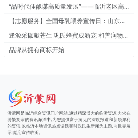
“品时代佳酿谋高质量发展”——临沂老区高质量发展论坛暨贵州茅台酒（精品）主题活动圆满落幕
【志愿服务】全国母乳喂养宣传日：山东医专附属医院志愿者深入社区宣传母乳喂养健康知识
逢源采撷献苍生 巩氏蜂蜜成新宠 和善润物品牌就 养怡之福在沂蒙
品牌从拥有商标开始
沂蒙网是临沂综合资讯门户网站,通过精深博大的临沂资源,力求在
纷繁复杂的资讯海洋中,为您提供富于洞见的深度报道和新锐犀利
的资讯,以临沂本地资讯热点话题和时政民生新闻为主题,向世界展
示临沂,宣传临沂。