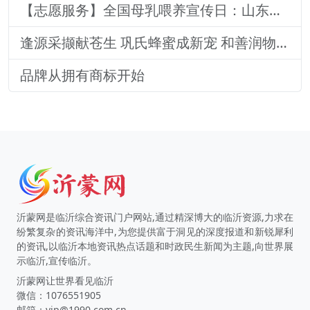
【志愿服务】全国母乳喂养宣传日：山东医专附属医院志愿者深入社区宣传母乳喂养健康知识
逢源采撷献苍生 巩氏蜂蜜成新宠 和善润物品牌就 养怡之福在沂蒙
品牌从拥有商标开始
沂蒙网是临沂综合资讯门户网站,通过精深博大的临沂资源,力求在
纷繁复杂的资讯海洋中,为您提供富于洞见的深度报道和新锐犀利
的资讯,以临沂本地资讯热点话题和时政民生新闻为主题,向世界展
示临沂,宣传临沂。
沂蒙网让世界看见临沂
微信：1076551905
邮箱：vip@1990.com.cn