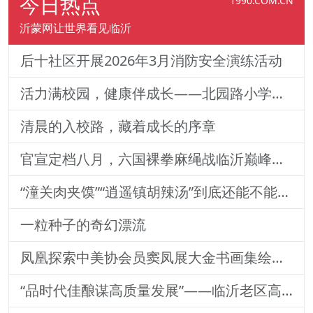
今日热点
1990.COM.CN
沂蒙网让世界看见临沂
后十社区开展2026年3月消防安全演练活动
活力满校园，健康伴成长——北园路小学一二年级体质训练纪实
清晨的入校路，藏着成长的序章
官宣定档八月，六国裸拳麻绳战临沂巅峰对决！2026铁拳武风·红韵临沂国际巅峰搏击赛新闻发布会举行
“潼关肉夹馍”“逍遥镇胡辣汤”到底还能不能用？官方回
一粒种子的奇幻漂流
凤凰探索中美协会员窦凤展大金书画集绘就艺术传奇
“品时代佳酿谋高质量发展”——临沂老区高质量发展论坛暨贵州茅台酒（精品）主题活动圆满落幕