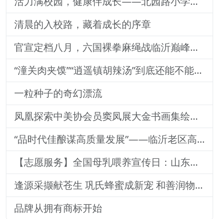
活力满校园，健康伴成长——北园路小学一二年级体质训练纪实
清晨的入校路，藏着成长的序章
官宣定档八月，六国裸拳麻绳战临沂巅峰对决！2026铁拳武风·红韵临沂国际巅峰搏击赛新闻发布会举行
“潼关肉夹馍”“逍遥镇胡辣汤”到底还能不能用？官方回
一粒种子的奇幻漂流
凤凰探索中美协会员窦凤展大金书画集绘就艺术传奇
“品时代佳酿谋高质量发展”——临沂老区高质量发展论坛暨贵州茅台酒（精品）主题活动圆满落幕
【志愿服务】全国母乳喂养宣传日：山东医专附属医院志愿者深入社区宣传母乳喂养健康知识
逢源采撷献苍生 巩氏蜂蜜成新宠 和善润物品牌就 养怡之福在沂蒙
品牌从拥有商标开始