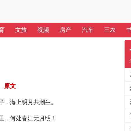
育
文旅
视频
房产
汽车
三农
原文
平，海上明月共潮生。
里，何处春江无月明！