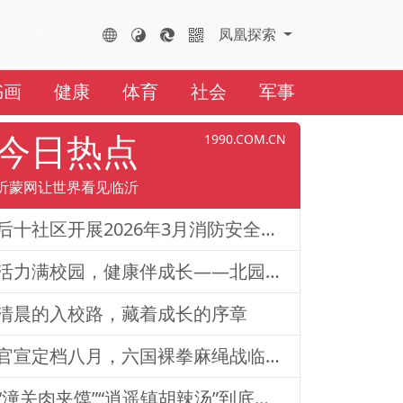
更多
FHTS.CN
凤凰云全球互联网
凤凰探索
书画
健康
体育
社会
军事
今日热点
1990.COM.CN
沂蒙网让世界看见临沂
后十社区开展2026年3月消防安全演练活动
活力满校园，健康伴成长——北园路小学一二年级体质训练纪实
清晨的入校路，藏着成长的序章
官宣定档八月，六国裸拳麻绳战临沂巅峰对决！2026铁拳武风·红韵临沂国际巅峰搏击赛新闻发布会举行
“潼关肉夹馍”“逍遥镇胡辣汤”到底还能不能用？官方回