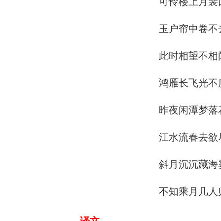
可怜楼上月裴
玉户帘中卷不
此时相望不相
鸿雁长飞光不
昨夜闲潭梦落
江水流春去欲
斜月沉沉藏海
不知乘月几人
译文