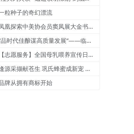
一粒种子的奇幻漂流
凤凰探索中美协会员窦凤展大金书画集绘就艺术传奇
“品时代佳酿谋高质量发展”——临沂老区高质量发展论坛暨贵州茅台酒（精品）主题活动圆满落幕
【志愿服务】全国母乳喂养宣传日：山东医专附属医院志愿者深入社区宣传母乳喂养健康知识
逢源采撷献苍生 巩氏蜂蜜成新宠 和善润物品牌就 养怡之福在沂蒙
品牌从拥有商标开始