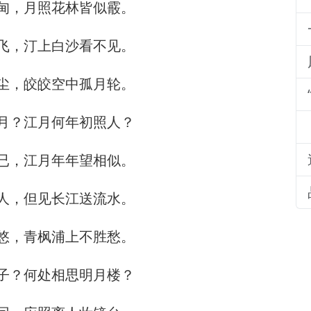
甸，月照花林皆似霰。
飞，汀上白沙看不见。
尘，皎皎空中孤月轮。
月？江月何年初照人？
已，江月年年望相似。
人，但见长江送流水。
悠，青枫浦上不胜愁。
子？何处相思明月楼？