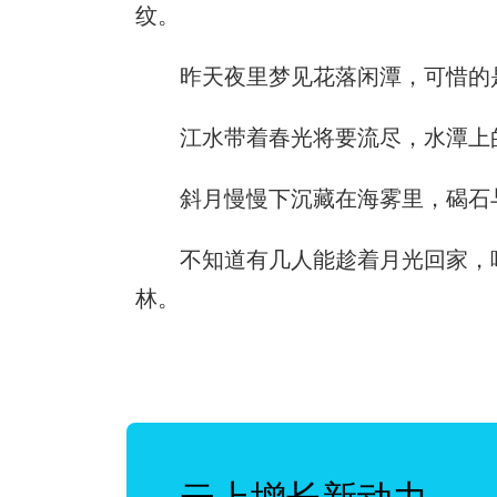
纹。
昨天夜里梦见花落闲潭，可惜的
江水带着春光将要流尽，水潭上
斜月慢慢下沉藏在海雾里，碣石
不知道有几人能趁着月光回家，
林。
云上增长新动力