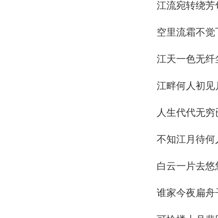
江流宛转绕芳
空里流霜不觉
江天一色无纤
江畔何人初见
人生代代无穷
不知江月待何
白云一片去悠
谁家今夜扁舟