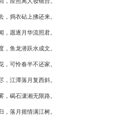
回，应照离人妆镜台。
去，捣衣砧上拂还来。
闻，愿逐月华流照君。
度，鱼龙潜跃水成文。
花，可怜春半不还家。
尽，江潭落月复西斜。
雾，碣石潇湘无限路。
归，落月摇情满江树。