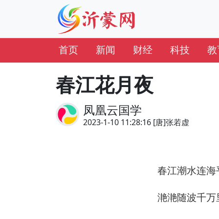
首页
新闻
财经
科技
教
春江花月夜
凤凰云国学
2023-1-10 11:28:16 [唐]张若虚
春江潮水连海
滟滟随波千万