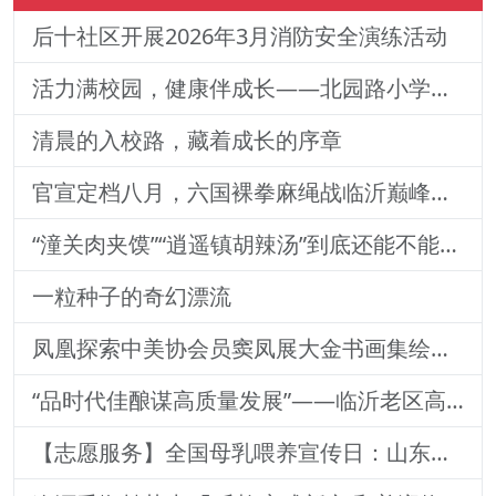
后十社区开展2026年3月消防安全演练活动
活力满校园，健康伴成长——北园路小学一二年级体质训练纪实
清晨的入校路，藏着成长的序章
官宣定档八月，六国裸拳麻绳战临沂巅峰对决！2026铁拳武风·红韵临沂国际巅峰搏击赛新闻发布会举行
“潼关肉夹馍”“逍遥镇胡辣汤”到底还能不能用？官方回
一粒种子的奇幻漂流
凤凰探索中美协会员窦凤展大金书画集绘就艺术传奇
“品时代佳酿谋高质量发展”——临沂老区高质量发展论坛暨贵州茅台酒（精品）主题活动圆满落幕
【志愿服务】全国母乳喂养宣传日：山东医专附属医院志愿者深入社区宣传母乳喂养健康知识