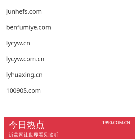
junhefs.com
benfumiye.com
lycyw.cn
lycyw.com.cn
lyhuaxing.cn
100905.com
今日热点
1990.COM.CN
沂蒙网让世界看见临沂