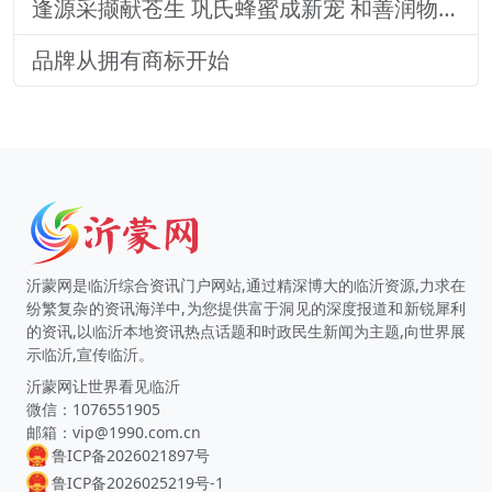
逢源采撷献苍生 巩氏蜂蜜成新宠 和善润物品牌就 养怡之福在沂蒙
品牌从拥有商标开始
沂蒙网是临沂综合资讯门户网站,通过精深博大的临沂资源,力求在
纷繁复杂的资讯海洋中,为您提供富于洞见的深度报道和新锐犀利
的资讯,以临沂本地资讯热点话题和时政民生新闻为主题,向世界展
示临沂,宣传临沂。
沂蒙网让世界看见临沂
微信：1076551905
邮箱：vip@1990.com.cn
鲁ICP备2026021897号
鲁ICP备2026025219号-1