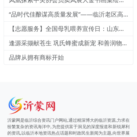
“品时代佳酿谋高质量发展”——临沂老区高质量发展论坛暨贵州茅台酒（精品）主题活动圆满落幕
【志愿服务】全国母乳喂养宣传日：山东医专附属医院志愿者深入社区宣传母乳喂养健康知识
逢源采撷献苍生 巩氏蜂蜜成新宠 和善润物品牌就 养怡之福在沂蒙
品牌从拥有商标开始
沂蒙网是临沂综合资讯门户网站,通过精深博大的临沂资源,力求在
纷繁复杂的资讯海洋中,为您提供富于洞见的深度报道和新锐犀利
的资讯,以临沂本地资讯热点话题和时政民生新闻为主题,向世界展