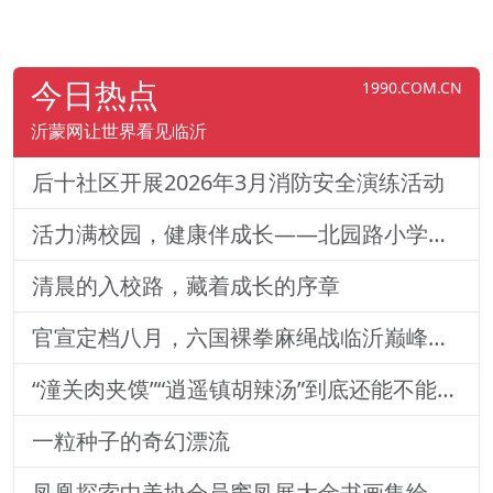
今日热点
1990.COM.CN
沂蒙网让世界看见临沂
后十社区开展2026年3月消防安全演练活动
活力满校园，健康伴成长——北园路小学一二年级体质训练纪实
清晨的入校路，藏着成长的序章
官宣定档八月，六国裸拳麻绳战临沂巅峰对决！2026铁拳武风·红韵临沂国际巅峰搏击赛新闻发布会举行
“潼关肉夹馍”“逍遥镇胡辣汤”到底还能不能用？官方回
一粒种子的奇幻漂流
凤凰探索中美协会员窦凤展大金书画集绘就艺术传奇