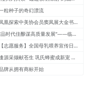
一粒种子的奇幻漂流
凤凰探索中美协会员窦凤展大金书画集绘就艺术传奇
“品时代佳酿谋高质量发展”——临沂老区高质量发展论坛暨贵州茅台酒（精品）主题活动圆满落幕
【志愿服务】全国母乳喂养宣传日：山东医专附属医院志愿者深入社区宣传母乳喂养健康知识
逢源采撷献苍生 巩氏蜂蜜成新宠 和善润物品牌就 养怡之福在沂蒙
品牌从拥有商标开始