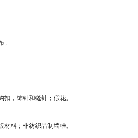
布。
钩扣，饰针和缝针；假花。
板材料；非纺织品制墙帷。