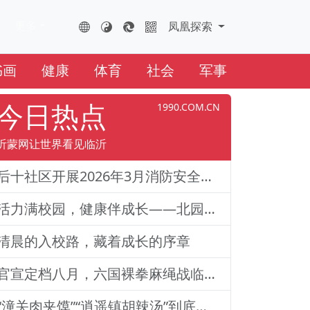
更多
FHTS.CN
凤凰云全球互联网
凤凰探索
书画
健康
体育
社会
军事
今日热点
1990.COM.CN
沂蒙网让世界看见临沂
后十社区开展2026年3月消防安全演练活动
活力满校园，健康伴成长——北园路小学一二年级体质训练纪实
清晨的入校路，藏着成长的序章
官宣定档八月，六国裸拳麻绳战临沂巅峰对决！2026铁拳武风·红韵临沂国际巅峰搏击赛新闻发布会举行
“潼关肉夹馍”“逍遥镇胡辣汤”到底还能不能用？官方回