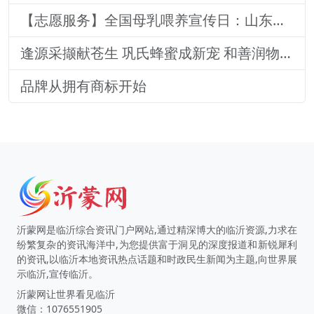
【志愿服务】全国母乳喂养宣传日：山东医专附属医院志愿者深入社区宣传母乳喂养健康知识
逢源采撷献苍生 巩氏蜂蜜成新宠 和善润物品牌就 养怡之福在沂蒙
品牌从拥有商标开始
沂蒙网是临沂综合资讯门户网站,通过精深博大的临沂资源,力求在
纷繁复杂的资讯海洋中,为您提供富于洞见的深度报道和新锐犀利
的资讯,以临沂本地资讯热点话题和时政民生新闻为主题,向世界展
示临沂,宣传临沂。
沂蒙网让世界看见临沂
微信：1076551905