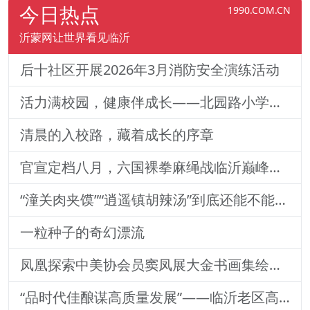
今日热点
1990.COM.CN
沂蒙网让世界看见临沂
后十社区开展2026年3月消防安全演练活动
活力满校园，健康伴成长——北园路小学一二年级体质训练纪实
清晨的入校路，藏着成长的序章
官宣定档八月，六国裸拳麻绳战临沂巅峰对决！2026铁拳武风·红韵临沂国际巅峰搏击赛新闻发布会举行
“潼关肉夹馍”“逍遥镇胡辣汤”到底还能不能用？官方回
一粒种子的奇幻漂流
凤凰探索中美协会员窦凤展大金书画集绘就艺术传奇
“品时代佳酿谋高质量发展”——临沂老区高质量发展论坛暨贵州茅台酒（精品）主题活动圆满落幕