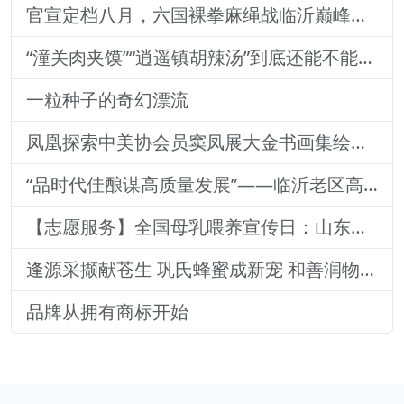
官宣定档八月，六国裸拳麻绳战临沂巅峰对决！2026铁拳武风·红韵临沂国际巅峰搏击赛新闻发布会举行
“潼关肉夹馍”“逍遥镇胡辣汤”到底还能不能用？官方回
一粒种子的奇幻漂流
凤凰探索中美协会员窦凤展大金书画集绘就艺术传奇
“品时代佳酿谋高质量发展”——临沂老区高质量发展论坛暨贵州茅台酒（精品）主题活动圆满落幕
【志愿服务】全国母乳喂养宣传日：山东医专附属医院志愿者深入社区宣传母乳喂养健康知识
逢源采撷献苍生 巩氏蜂蜜成新宠 和善润物品牌就 养怡之福在沂蒙
品牌从拥有商标开始