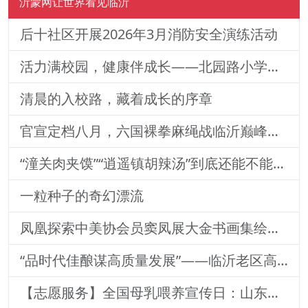
沂蒙网让世界看见临沂
后十社区开展2026年3月消防安全演练活动
活力满校园，健康伴成长——北园路小学一二年级体质训练纪实
清晨的入校路，藏着成长的序章
官宣定档八月，六国裸拳麻绳战临沂巅峰对决！2026铁拳武风·红韵临沂国际巅峰搏击赛新闻发布会举行
“潼关肉夹馍”“逍遥镇胡辣汤”到底还能不能用？官方回
一粒种子的奇幻漂流
凤凰探索中美协会员窦凤展大金书画集绘就艺术传奇
“品时代佳酿谋高质量发展”——临沂老区高质量发展论坛暨贵州茅台酒（精品）主题活动圆满落幕
【志愿服务】全国母乳喂养宣传日：山东医专附属医院志愿者深入社区宣传母乳喂养健康知识