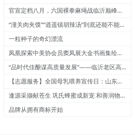
官宣定档八月，六国裸拳麻绳战临沂巅峰对决！2026铁拳武风·红韵临沂国际巅峰搏击赛新闻发布会举行
“潼关肉夹馍”“逍遥镇胡辣汤”到底还能不能用？官方回
一粒种子的奇幻漂流
凤凰探索中美协会员窦凤展大金书画集绘就艺术传奇
“品时代佳酿谋高质量发展”——临沂老区高质量发展论坛暨贵州茅台酒（精品）主题活动圆满落幕
【志愿服务】全国母乳喂养宣传日：山东医专附属医院志愿者深入社区宣传母乳喂养健康知识
逢源采撷献苍生 巩氏蜂蜜成新宠 和善润物品牌就 养怡之福在沂蒙
品牌从拥有商标开始