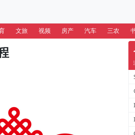
育
文旅
视频
房产
汽车
三农
程