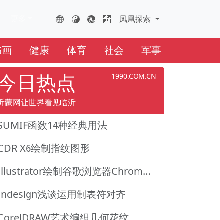
更多
FHTS.CN
凤凰云全球互联网
凤凰探索
书画
健康
体育
社会
军事
今日热点
1990.COM.CN
沂蒙网让世界看见临沂
SUMIF函数14种经典用法
CDR X6绘制指纹图形
Illustrator绘制谷歌浏览器Chrome图标
Indesign浅谈运用制表符对齐
CorelDRAW艺术编织几何花纹