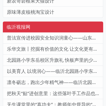
新农哥碧根果天猫设计
原味薄皮核桃淘宝设计
临沂视报网
普法宣传进校园安全知识润童心——山东省临沂市兰山区兰山街道后十社区走进幼儿园开展安全宣传教育活动
乐华文旅丨挖掘有价值的文化 让文化更有价值
北园路小学东岳校区升旗礼 快板声里的少年劲儿
以美育人 以境润心——临沂北园路小学东岳校区“最美办公室”评选活动成功举行
凛冬砺志，跑出少年精气神——临沂北园路小学东岳校区冬季跑操活动纪实
把秋天“贴”进创意里：这些落叶手工作品也太会了吧！
无生课堂里的“真功夫”：教师年中督导的“静默赛场”