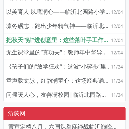
以美育人 以境润心——临沂北园路小学东岳校区“最美办公室”评选活动成功举行
12/04
凛冬砺志，跑出少年精气神——临沂北园路小学东岳校区冬季跑操活动纪实
12/04
把秋天“贴”进创意里：这些落叶手工作品也太会了吧！
12/04
无生课堂里的“真功夫”：教师年中督导的“静默赛场”
12/04
《孩子们的“放学狂欢”：这波“小碎步”里，藏着最甜的童年烟火气》
11/24
童声载文脉，红韵润童心：这场经典诵读里藏着成长的底色
11/24
问候暖人心，友善满校园|临沂北园路小学第12周升旗仪式
11/24
沂蒙网
官宣定档八月，六国裸拳麻绳战临沂巅峰对决！2026铁拳武风·红韵临沂国际巅峰搏击赛新闻发布会举行