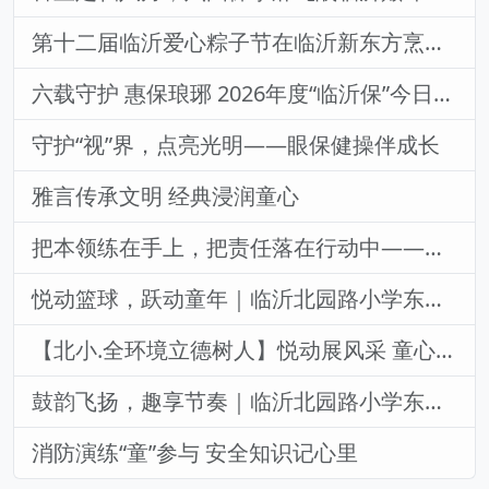
第十二届临沂爱心粽子节在临沂新东方烹饪学校圆满举办！
六载守护 惠保琅琊 2026年度“临沂保”今日上线
守护“视”界，点亮光明——眼保健操伴成长
雅言传承文明 经典浸润童心
把本领练在手上，把责任落在行动中——临沂北园路小学东岳校区第九周主题升旗仪式
悦动篮球，跃动童年｜临沂北园路小学东岳校区篮球健身操风采
【北小.全环境立德树人】悦动展风采 童心向未来--临沂北园路小学东岳校区春季趣味运动会
鼓韵飞扬，趣享节奏｜临沂北园路小学东岳校区非洲鼓社团风采
消防演练“童”参与 安全知识记心里