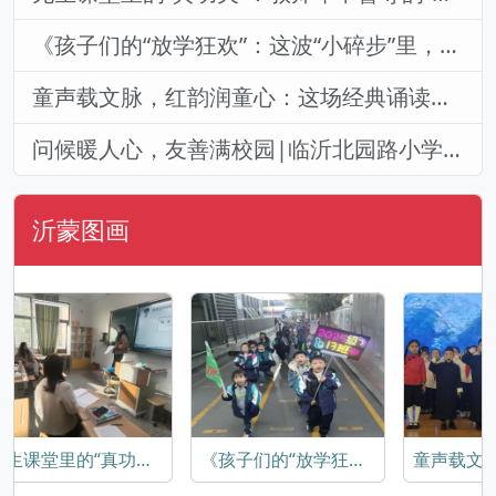
《孩子们的“放学狂欢”：这波“小碎步”里，藏着最甜的童年烟火气》
童声载文脉，红韵润童心：这场经典诵读里藏着成长的底色
问候暖人心，友善满校园|临沂北园路小学第12周升旗仪式
沂蒙图画
无生课堂里的“真功夫”：教师年中督导的“静默赛场”
《孩子们的“放学狂欢”：这波“小碎步”里，藏着最甜的童年烟火气》