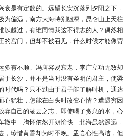
兴衰是有定数的。远望长安沉落到夕阳之下，
极为偏远，南方大海特别幽深，昆仑山上天柱
难以越过，有谁同情我这不得志的人？偶然相
王的宫门，但却不被召见，什么时候才能像贾
运多有不顺。冯唐容易衰老，李广立功无数却
居于长沙，并不是当时没有圣明的君主，使梁
的时代吗？只不过由于君子能了解时机，通达
而心犹壮，怎能在白头时改变心情？遭遇穷困
放弃自己的凌云之志。即使喝了贪泉的水，心
车辙中，胸怀依然开朗愉快。北海虽然遥远，
去，珍惜黄昏却为时不晚。孟尝心性高洁，但