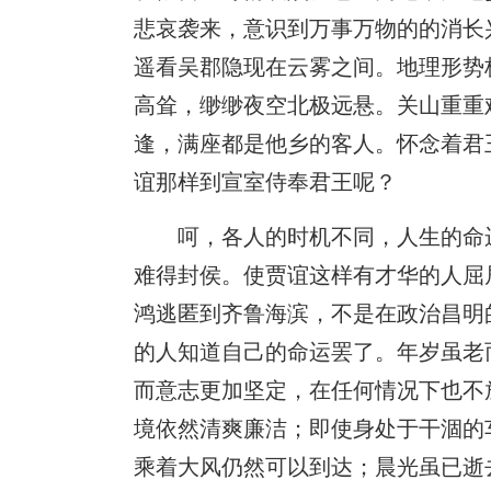
悲哀袭来，意识到万事万物的的消长
遥看吴郡隐现在云雾之间。地理形势
高耸，缈缈夜空北极远悬。关山重重
逢，满座都是他乡的客人。怀念着君
谊那样到宣室侍奉君王呢？
呵，各人的时机不同，人生的命
难得封侯。使贾谊这样有才华的人屈
鸿逃匿到齐鲁海滨，不是在政治昌明
的人知道自己的命运罢了。年岁虽老
而意志更加坚定，在任何情况下也不
境依然清爽廉洁；即使身处于干涸的
乘着大风仍然可以到达；晨光虽已逝