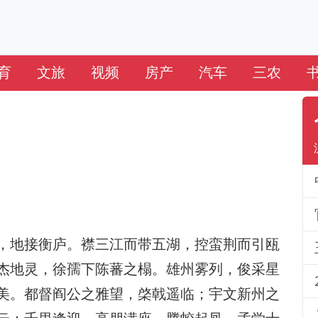
育
文旅
视频
房产
汽车
三农
，地接衡庐。襟三江而带五湖，控蛮荆而引瓯
杰地灵，徐孺下陈蕃之榻。雄州雾列，俊采星
美。都督阎公之雅望，棨戟遥临；宇文新州之