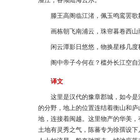
滕王高阁临江渚，佩玉鸣鸾罢歌
画栋朝飞南浦云，珠帘暮卷西山
闲云潭影日悠悠，物换星移几度
阁中帝子今何在？槛外长江空自
译文
这里是汉代的豫章郡城，如今是
的分野，地上的位置连结着衡山和庐
地，连接着闽越。这里物产的华美，
土地有灵秀之气，陈蕃专为徐孺设下