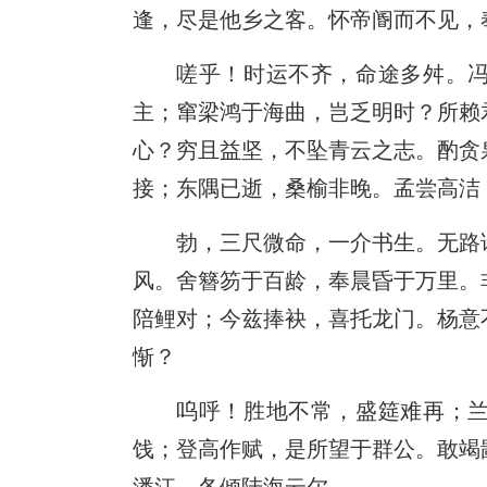
逢，尽是他乡之客。怀帝阍而不见，
嗟乎！时运不齐，命途多舛。
主；窜梁鸿于海曲，岂乏明时？所赖
心？穷且益坚，不坠青云之志。酌贪
接；东隅已逝，桑榆非晚。孟尝高洁
勃，三尺微命，一介书生。无路
风。舍簪笏于百龄，奉晨昏于万里。
陪鲤对；今兹捧袂，喜托龙门。杨意
惭？
呜呼！胜地不常，盛筵难再；
饯；登高作赋，是所望于群公。敢竭
潘江，各倾陆海云尔。