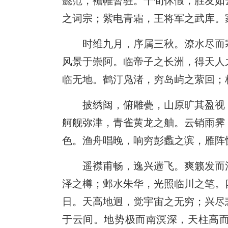
懿范，襜帷暂驻。十旬休假，胜友如
之词宗；紫电青霜，王将军之武库。
时维九月，序属三秋。潦水尽而
风景于崇阿。临帝子之长洲，得天人
临无地。鹤汀凫渚，穷岛屿之萦回；
披绣闼，俯雕甍，山原旷其盈视
舸舰弥津，青雀黄龙之舳。云销雨霁
色。渔舟唱晚，响穷彭蠡之滨，雁阵
遥襟甫畅，逸兴遄飞。爽籁发而
泽之樽；邺水朱华，光照临川之笔。
日。天高地迥，觉宇宙之无穷；兴尽
于云间。地势极而南溟深，天柱高