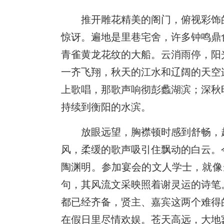
推开雕花精美的阁门，俯视彩饰
惊讶。遍地是里巷宅舍，许多钟鸣鼎
青雀黄龙花纹的大船。云消雨停，阳
一齐飞翔，秋天的江水和辽阔的天空
上歌唱，那歌声响彻彭蠡湖滨；深秋
持续到衡阳的水滨。
放眼远望，胸襟顿时感到舒畅，
风，柔缓的歌声吸引住飘动的白云。
陶渊明。参加宴会的文人学士，就像
句，其风流文采映照着谢灵运的诗笔
都已经齐备，贤主、嘉宾这两个难得
在假日里尽情欢娱。苍天高远，大地