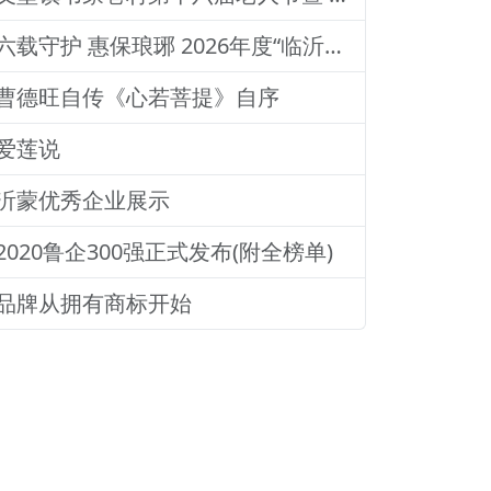
六载守护 惠保琅琊 2026年度“临沂保”今日上线
曹德旺自传《心若菩提》自序
爱莲说
沂蒙优秀企业展示
2020鲁企300强正式发布(附全榜单)
品牌从拥有商标开始