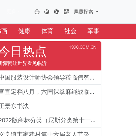
更多
FHTS.CN
凤凰云全球互联网
凤凰探索
书画
健康
体育
社会
军事
今日热点
1990.COM.CN
沂蒙网让世界看见临沂
中国服装设计师协会领导莅临伟智集团检查指导工作
官宣定档八月，六国裸拳麻绳战临沂巅峰对决！2026铁拳武风·红韵临沂国际巅峰搏击赛新闻发布会举行
王景东书法
2022版商标分类（尼斯分类第十一版）
义堂镇韦家巷村第十六届老人节暨 孝善互助基金启动仪式成功举行