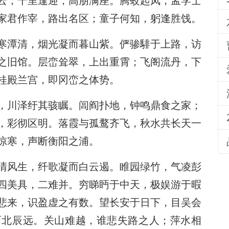
云；千里逢迎，高朋满座。腾蛟起凤，孟学士
家君作宰，路出名区；童子何知，躬逢胜饯。
寒潭清，烟光凝而暮山紫。俨骖騑于上路，访
之旧馆。层峦耸翠，上出重霄；飞阁流丹，下
桂殿兰宫，即冈峦之体势。
，川泽纡其骇瞩。闾阎扑地，钟鸣鼎食之家；
，彩彻区明。落霞与孤鹜齐飞，秋水共长天一
惊寒，声断衡阳之浦。
清风生，纤歌凝而白云遏。睢园绿竹，气凌彭
四美具，二难并。穷睇眄于中天，极娱游于暇
悲来，识盈虚之有数。望长安于日下，目吴会
而北辰远。关山难越，谁悲失路之人；萍水相