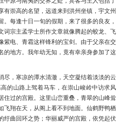
在中原与南夷的交界之处，宾客与主人包括了
享有崇高的名望，远道来到洪州坐镇，宇文州
留。每逢十日一旬的假期，来了很多的良友，
文词宗主孟学士所作文章就像腾起的蛟龙、飞
像紫电、青霜这样锋利的宝剑。由于父亲在交
名的地方。我年幼无知，竟有幸亲身参加了这
消尽，寒凉的潭水清澈，天空凝结着淡淡的云
高高的山路上驾着马车，在崇山峻岭中访求风
居住过的宫殿。这里山峦重叠，青翠的山峰耸
如飞翔在天，从阁上看不到地面。仙鹤野鸭栖
的纡曲回环之势；华丽威严的宫殿，依凭起伏