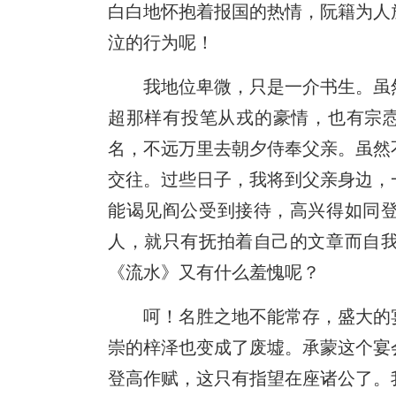
白白地怀抱着报国的热情，阮籍为人
泣的行为呢！
我地位卑微，只是一介书生。虽
超那样有投笔从戎的豪情，也有宗悫
名，不远万里去朝夕侍奉父亲。虽然
交往。过些日子，我将到父亲身边，
能谒见阎公受到接待，高兴得如同
人，就只有抚拍着自己的文章而自
《流水》又有什么羞愧呢？
呵！名胜之地不能常存，盛大的
崇的梓泽也变成了废墟。承蒙这个宴
登高作赋，这只有指望在座诸公了。