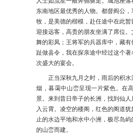
人士如流星一般奔驰驱走。城池座落
东南地区最优秀的人物。都督阎公，
牧，是美德的楷模，赴任途中在此暂
迎接远客，高贵的朋友坐满了席位。
舞的彩凤；王将军的兵器库中，藏有
趾做县令，我在探亲途中经过这个著
次盛大的宴会。
正当深秋九月之时，雨后的积水
烟，暮霭中山峦呈现一片紫色。在
景。来到昔日帝子的长洲，找到仙人
入云霄。凌空的楼阁，红色的阁道犹
止的水边平地和水中小洲，极尽岛屿
的山峦而建。