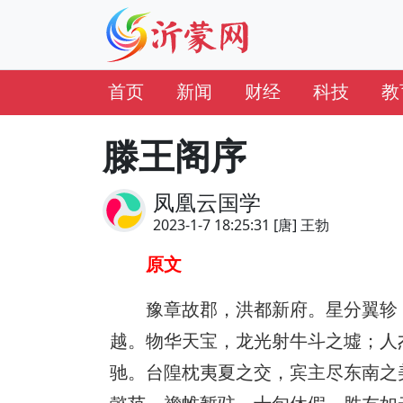
首页
新闻
财经
科技
教
滕王阁序
凤凰云国学
2023-1-7 18:25:31 [唐] 王勃
原文
豫章故郡，洪都新府。星分翼轸
越。物华天宝，龙光射牛斗之墟；人
驰。台隍枕夷夏之交，宾主尽东南之