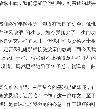
放纵不羁，我们怎能学他那种走到穷途的就哭
然和终军年龄相等，却没有报国的机会。像班
“乘风破浪”的壮志。如今我抛弃了一生的功
不是谢玄那样的人才，但也和许多贤德之士相
一定要像孔鲤那样接受父亲的教诲；而今天我
登上龙门一样。假如碰不上杨得意那样引荐的
我叹惜。既然已经遇到了钟子期，就弹奏一曲
宴会难以再逢。兰亭集会的盛况已成陈迹，石
会的恩赐，让我临别时作了这一篇序文，至于
我只是冒昧地尽我微薄的心意，作了短短的引