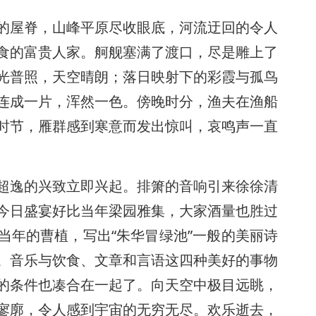
的屋脊，山峰平原尽收眼底，河流迂回的令人
食的富贵人家。舸舰塞满了渡口，尽是雕上了
光普照，天空晴朗；落日映射下的彩霞与孤鸟
连成一片，浑然一色。傍晚时分，渔夫在渔船
时节，雁群感到寒意而发出惊叫，哀鸣声一直
超逸的兴致立即兴起。排箫的音响引来徐徐清
今日盛宴好比当年梁园雅集，大家酒量也胜过
当年的曹植，写出“朱华冒绿池”一般的美丽诗
。音乐与饮食、文章和言语这四种美好的事物
的条件也凑合在一起了。向天空中极目远眺，
寥廓，令人感到宇宙的无穷无尽。欢乐逝去，