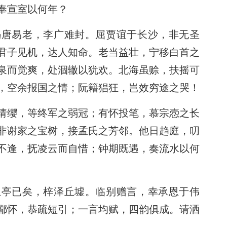
奉宣室以何年？
冯唐易老，李广难封。屈贾谊于长沙，非无圣
君子见机，达人知命。老当益壮，宁移白首之
泉而觉爽，处涸辙以犹欢。北海虽赊，扶摇可
，空余报国之情；阮籍猖狂，岂效穷途之哭！
请缨，等终军之弱冠；有怀投笔，慕宗悫之长
非谢家之宝树，接孟氏之芳邻。他日趋庭，叨
不逢，抚凌云而自惜；钟期既遇，奏流水以何
兰亭已矣，梓泽丘墟。临别赠言，幸承恩于伟
鄙怀，恭疏短引；一言均赋，四韵俱成。请洒