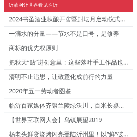
沂蒙网让世界看见临沂
2024书圣酒业秋酿开窖暨封坛月启动仪式隆重开幕
一滴水的分量——节水不是口号，是修养
商标的优先权原则
把秋天“贴”进创意里：这些落叶手工作品也太会了吧！
清明不止追思，让敬意化成前行的力量
2020年五一劳动者图鉴
临沂百家媒体齐聚兰陵绿沃川，百米长桌宴开席600多人共品兰陵首届草莓文化节有机美食
【世界互联网大会】乌镇展望2019
杨老头鲜货烧烤闪亮登陆沂州里！以“鲜”破局，以“味”制胜！